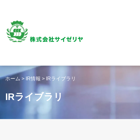
内
容
を
ス
キ
ッ
プ
ホーム
>
IR情報
>
IRライブラリ
IRライブラリ