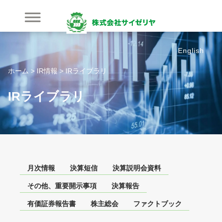
内
容
を
ス
English
キ
ッ
ホーム
>
IR情報
>
IRライブラリ
プ
IRライブラリ
月次情報
決算短信
決算説明会資料
その他、重要開示事項
決算報告
有価証券報告書
株主総会
ファクトブック