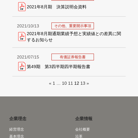
2021年8月期 決算説明会資料
2021/10/13
その他、重要開示事項
2021年8月期通期業績予想と実績値との差異に関
するお知らせ
2021/07/15
有価証券報告書
第49期 第3四半期四半期報告書
«
1
…
10
11
12
13
»
企業理念
企業情報
経営理念
会社概要
基本理念
沿革