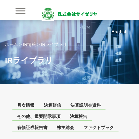
内
容
を
ス
English
キ
ッ
ホーム
>
IR情報
>
IRライブラリ
プ
IRライブラリ
月次情報
決算短信
決算説明会資料
その他、重要開示事項
決算報告
有価証券報告書
株主総会
ファクトブック