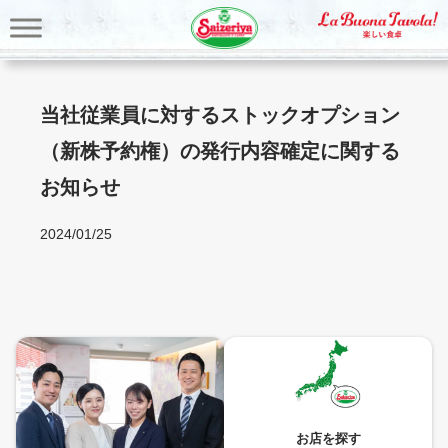
内
容
を
ス
キ
当社従業員に対するストックオプション
ッ
（新株予約権）の発行内容確定に関する
プ
お知らせ
2024/01/25
お店を探す