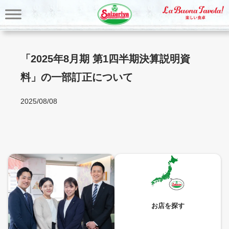
内
容
を
ス
キ
「2025年8月期 第1四半期決算説明資
ッ
料」の一部訂正について
プ
2025/08/08
お店を探す