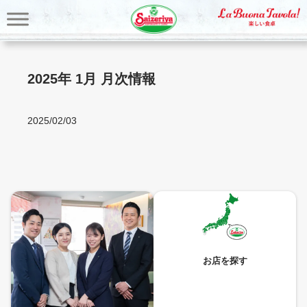
内
容
を
ス
キ
2025年 1月 月次情報
ッ
プ
2025/02/03
お店を探す