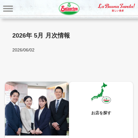
内
容
を
ス
キ
2026年 5月 月次情報
ッ
プ
2026/06/02
お店を探す