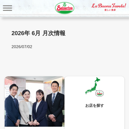
内
容
を
ス
キ
2026年 6月 月次情報
ッ
プ
2026/07/02
お店を探す