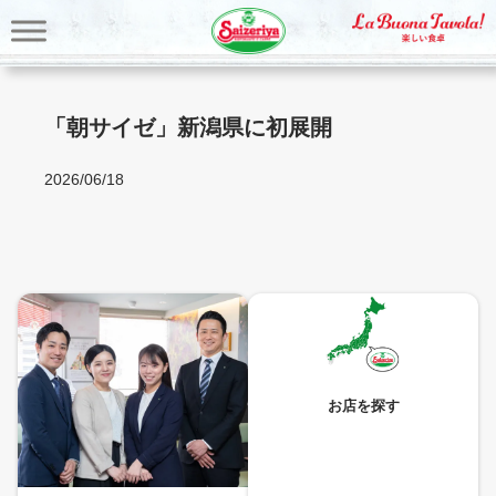
内
容
を
ス
キ
「朝サイゼ」新潟県に初展開
ッ
プ
2026/06/18
お店を探す