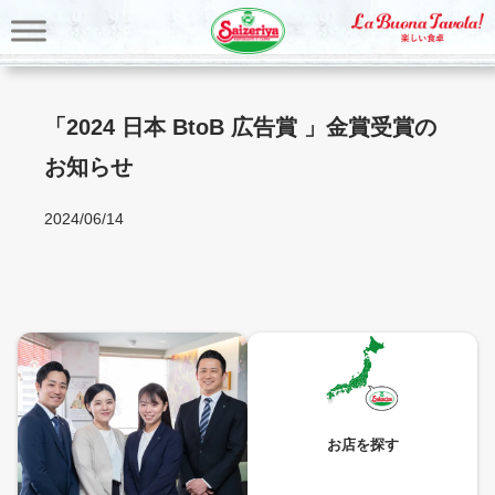
内
容
を
ス
キ
「2024 日本 BtoB 広告賞 」金賞受賞の
ッ
お知らせ
プ
2024/06/14
お店を探す