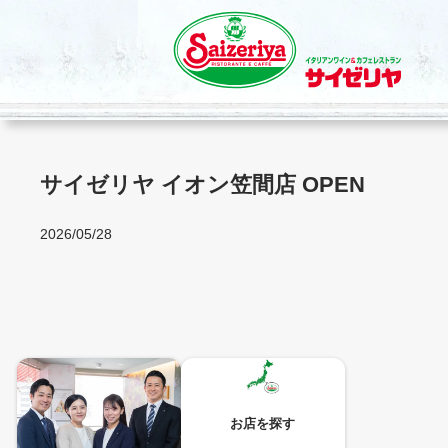
内
容
を
ス
キ
ッ
プ
サイゼリヤ イオン笠間店 OPEN
2026/05/28
お店を探す