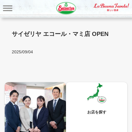
内
容
を
ス
キ
サイゼリヤ エコール・マミ店 OPEN
ッ
プ
2025/09/04
お店を探す