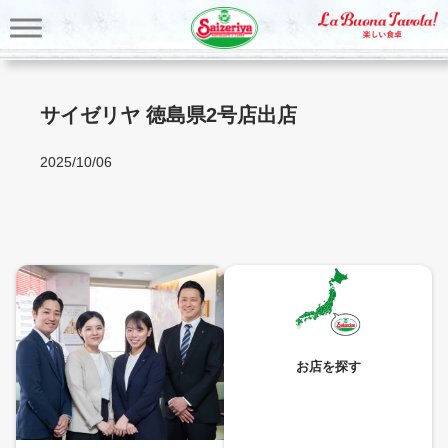
内
容
を
ス
キ
サイゼリヤ 徳島県2号店出店
ッ
プ
2025/10/06
お店を探す