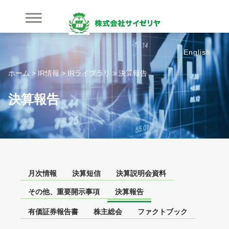
内
容
を
ス
English
キ
ッ
ホーム
>
IR情報
>
IRライブラリ
>
決算報告
プ
決算報告
月次情報
決算短信
決算説明会資料
その他、重要開示事項
決算報告
有価証券報告書
株主総会
ファクトブック