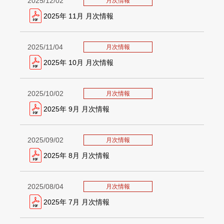
2025/12/02
月次情報
2025年 11月 月次情報
2025/11/04
月次情報
2025年 10月 月次情報
2025/10/02
月次情報
2025年 9月 月次情報
2025/09/02
月次情報
2025年 8月 月次情報
2025/08/04
月次情報
2025年 7月 月次情報