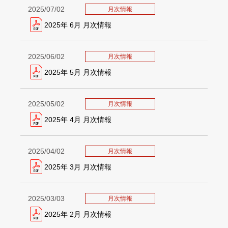
2025/07/02
月次情報
2025年 6月 月次情報
2025/06/02
月次情報
2025年 5月 月次情報
2025/05/02
月次情報
2025年 4月 月次情報
2025/04/02
月次情報
2025年 3月 月次情報
2025/03/03
月次情報
2025年 2月 月次情報