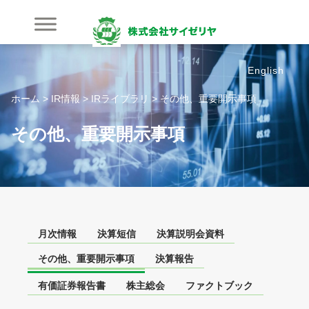
内
容
を
ス
English
キ
ッ
ホーム
>
IR情報
>
IRライブラリ
>
その他、重要開示事項
プ
その他、重要開示事項
月次情報
決算短信
決算説明会資料
その他、重要開示事項
決算報告
有価証券報告書
株主総会
ファクトブック