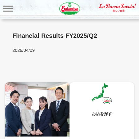
内
容
を
ス
キ
Financial Results FY2025/Q2
ッ
プ
2025/04/09
お店を探す