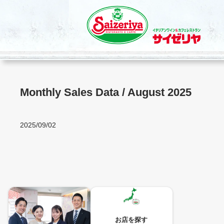
内
容
を
ス
キ
ッ
プ
Monthly Sales Data / August 2025
2025/09/02
お店を探す