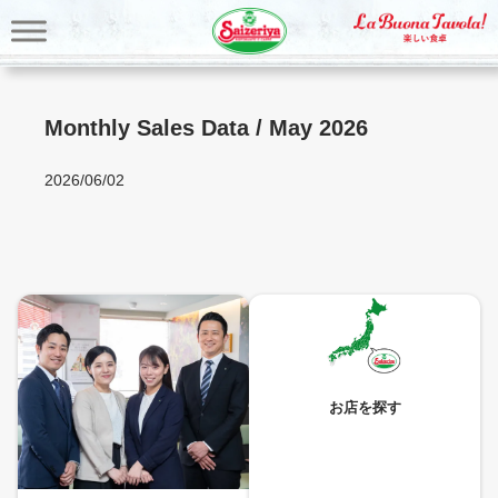
内
容
を
ス
キ
Monthly Sales Data / May 2026
ッ
プ
2026/06/02
お店を探す